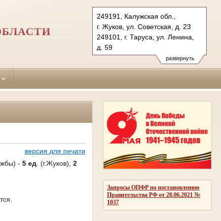
249191, Калужская обл.,
г. Жуков, ул. Советская, д. 23
ОБЛАСТИ
249101, г. Таруса, ул. Ленина,
д. 59
Тел.: (48432) 5-44-92 (т.) 54-0-
развернуть
32 (ф.), (48435) 2-28-13 (т.)
zhukovsky.klg@sudrf.ru
tarussky.klg@sudrf.ru
версия для печати
ужбы) -
5 ед
. (г.Жуков),
2
Запросы ОПФР по постановлению
Правительства РФ от 28.06.2021 №
тся.
1037