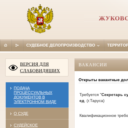
ЖУКОВС
СУДЕБНОЕ ДЕЛОПРОИЗВОДСТВО
ТЕРРИТО
ВЕРСИЯ ДЛЯ
ВАКАНСИИ
СЛАБОВИДЯЩИХ
Открыты вакантные дол
ПОДАЧА
ПРОЦЕССУАЛЬНЫХ
Требуется "
Секретарь с
ДОКУМЕНТОВ В
ед
. (г.Таруса)
ЭЛЕКТРОННОМ ВИДЕ
О СУДЕ
Квалификационное требо
СУДЕЙСКОЕ