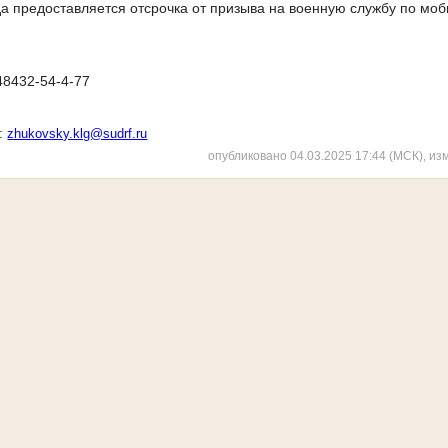
а предоставляется отсрочка от призыва на военную службу по мо
48432-54-4-77
ы:
zhukovsky.klg@sudrf.ru
опубликовано 04.03.2025 17:44 (МСК), из